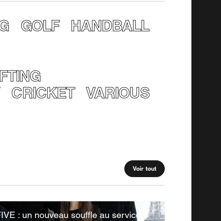
NG
GOLF
HANDBALL
FTING
Y
CRICKET
VARIOUS
Voir tout
IVE : un nouveau souffle au service