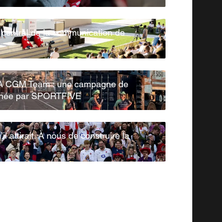
r central de la communication de
 CGM Team : une campagne de
ginée par SPORTFIVE
l attirait. À nous de construire la