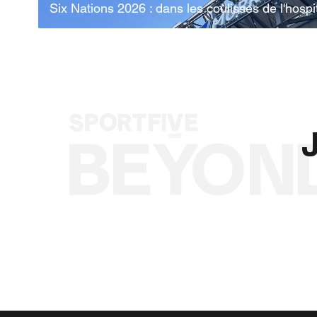
Six Nations 2026 : dans les coulisses de l'hosp