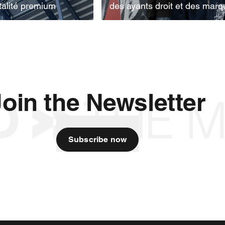
italité premium
des ayants droit et des mar
Join the Newsletter
Subscribe now