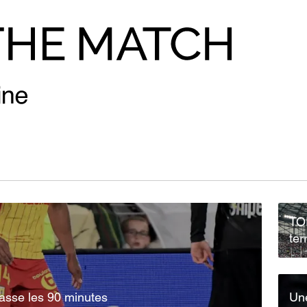
TOP
ter
passe les 90 minutes
Une