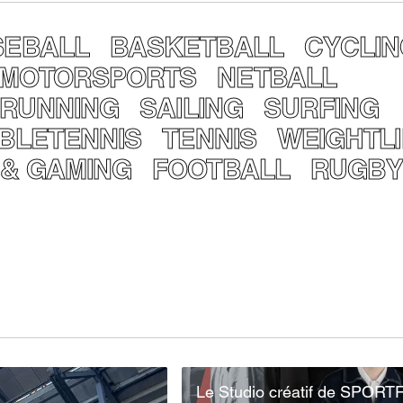
SEBALL
BASKETBALL
CYCLI
MOTORSPORTS
NETBALL
RUNNING
SAILING
SURFING
BLETENNIS
TENNIS
WEIGHTLI
 & GAMING
FOOTBALL
RUGB
Le Studio créatif de SPORTF