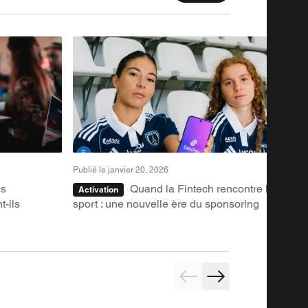
Publ
Publié le janvier 20, 2026
es
Quand la Fintech rencontre le
Br
Activation
: u
t-ils
sport : une nouvelle ère du sponsoring