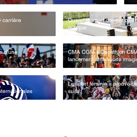
w carrière
Quand le sport devient pilie
marque
re d’une
CMA CGM x Decathlon CMA
lancement ambitieuse ima
Le sport féminin a prouvé qu’i
ternationales
suite.