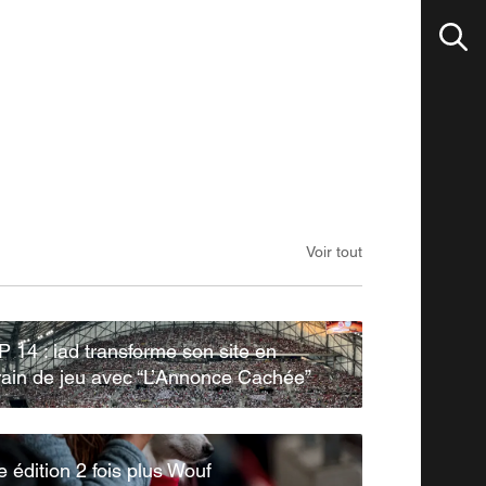
Voir tout
 14 : iad transforme son site en
rain de jeu avec “L’Annonce Cachée”
 édition 2 fois plus Wouf